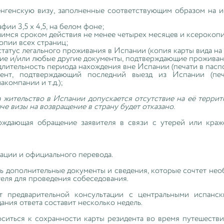
енгенскую визу, заполненные соответствующим образом на и
фии 3,5 х 4,5, на белом фоне;
шимся сроком действия не менее четырех месяцев и ксерокопи
опии всех страниц;
татус легального проживания в Испании (копия карты вида на
ие и/или любые другие документы, подтверждающие проживан
лительность периода нахождения вне Испании (печати в пасп
мент, подтверждающий последний выезд из Испании (печ
компании и т.д.);
а жительство в Испании допускается отсутствие на её террит
аче визы на возвращение в страну будет отказано.
рждающая обращение заявителя в связи с утерей или краж
ации и официального перевода.
ь дополнительные документы и сведения, которые сочтет необ
теля для проведения собеседования.
т предварительной консультации с центральными испанс
ния ответа составит несколько недель.
ситься к сохранности карты резидента во время путешестви