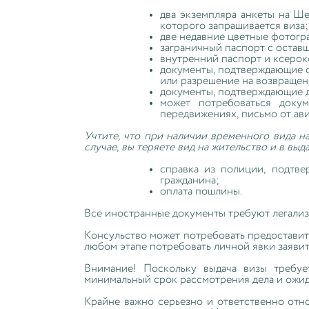
два экземпляра анкеты на Ш
которого запрашивается виза;
две недавние цветные фотогра
заграничный паспорт с остав
внутренний паспорт и ксерок
документы, подтверждающие с
или разрешение на возвращен
документы, подтверждающие д
может потребоваться доку
передвижениях, письмо от авиа
Учтите, что при наличии временного вида н
случае, вы теряете вид на жительство и в выд
справка из полиции, подтве
гражданина;
оплата пошлины.
Все иностранные документы требуют легализ
Консульство может потребовать предоставит
любом этапе потребовать личной явки заяви
Внимание! Поскольку выдача визы требуе
минимальный срок рассмотрения дела и ожида
Крайне важно серьезно и ответственно отно