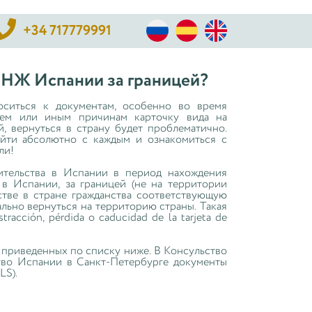

+34 717779991
 ВНЖ Испании за границей?
оситься к документам, особенно во время
тем или иным причинам карточку вида на
й, вернуться в страну будет проблематично.
ойти абсолютно с каждым и ознакомиться с
ли!
ительства в Испании в период нахождения
 в Испании, за границей (не на территории
стве в стране гражданства соответствующую
ально вернуться на территорию страны. Такая
racción, pérdida o caducidad de la tarjeta de
, приведенных по списку ниже. В Консульство
ство Испании в Санкт-Петербурге документы
LS).