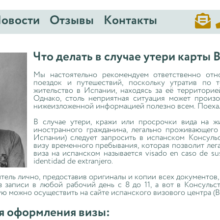

овости
Отзывы
Контакты
Что делать в случае утери карты
Мы настоятельно рекомендуем ответственно отн
поездок и путешествий, поскольку утратив по 
жительство в Испании, находясь за её территорие
Однако, столь неприятная ситуация может произ
нижеизложенной информацией полезно всем. Поеха
В случае утери, кражи или просрочки вида на ж
иностранного гражданина, легально проживающего
Испании) следует запросить в испанском Консуль
визу временного пребывания, которая позволит лег
виза на испанском называется visado en caso de sust
identidad de extranjero.
итель лично, предоставив оригиналы и копии всех документов
записи в любой рабочий день с 8 до 11, а вот в Консуль
ю можно осуществить на сайте испанского визового центра (B
я оформления визы: